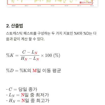
2. 산출법
스토캐스틱 패스트를 구성하는 두 가지 지표인 %K와 %D는 다
음과 같이 계산 할 수 있다.
\
−
C
L
N
%
=
×
100
(
%
)
%
K
−
H
L
K 
N
N
= 
\
\
%
=
%K
의
M
일
이동
평균
D
cf
%
r
D 
a
= 
c
\t
C 
=
당일
종가
- 
C
{
ex
= 
L
=
N
일
중
최저가
- 
L
C
t{
N
\t
_
H
-
=
N
일
중
최고가
- 
\
H
ex
N
{
_
L