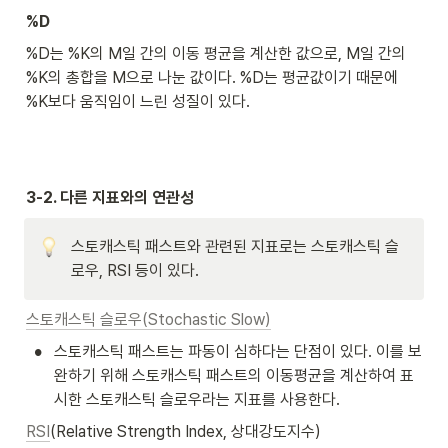
N
%D
}
}
%D는 %K의 M일 간의 이동 평균을 계산한 값으로, M일 간의 
\
%K의 총합을 M으로 나눈 값이다. %D는 평균값이기 때문에 
ti
%K보다 움직임이 느린 성질이 있다. 
m
es 
1
0
0
3-2. 다른 지표와의 연관성
\ 
(
\
스토캐스틱 패스트와 관련된 지표로는 스토캐스틱 슬
%
로우, RSI 등이 있다.
)
스토캐스틱 슬로우(Stochastic Slow)
•
스토캐스틱 패스트는 파동이 심하다는 단점이 있다. 이를 보
완하기 위해 스토캐스틱 패스트의 이동평균을 계산하여 표
시한 스토캐스틱 슬로우라는 지표를 사용한다. 
RSI
(Relative Strength Index, 상대강도지수)