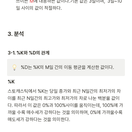
쓰이는 
M
에 대응하는 값이다.기본 값은 3일이며,  3일~10
tc
ol
일 사이의 값이 적절하다. 
o
r
{
re
3. 분석
d
}
N
}-
3-1. %K와 %D의 관계
L
_
%D는 %K의 M일 간의 이동 평균을 계산한 값이다.
{
\
te
%K
x
스토캐스틱에서 %K는 당일 종가와 최근 N일간의 최저가의 차
tc
ol
이를 최근 N일간의 최고가와 최저가의 차로 나눈 백분율 값이
o
다. 따라서 이 값은 0%과 100%사이를 움직이는데, 100%에 가
r
까울 수록 매수세가 강하다는 것을 의미하며, 0%에 가까울수록 
{
매도세가 강하다는 것을 의미한다.
re
d
}