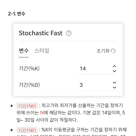
%
t{
N
{
_
K
당
} 
N
{
의 
일 
2-1. 변수
= 
} 
\
\t
종
\t
= 
te
ex
가
ex
\t
x
tc
}
t{
ex
tc
ol
\t
t{
ol
or
ex
\t
o
{r
tc
ex
r
ed
ol
tc
{
}
or
ol
re
M
{r
or
d
일 
ed
{r
}
이
}
ed
N
동 
N
}
}
평
일 
N
}
균
중 
일 
{
}
최
중 
H
•
 : 최고가와 최저가를 산출하는 기간을 정하기 
기간(%K)
저
최
_
가
위해 쓰이는 
N
에 해당하는 값이다. 기본 값은 14일이며, 5
고
{
}
가
일~ 30일 사이의 값이 적절하다. 
\
}
te
•
 : %K의 이동평균을 구하는 기간을 정하기 위해 
기간(%D)
x