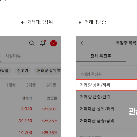
•
•
거래대금상위
거래량급증