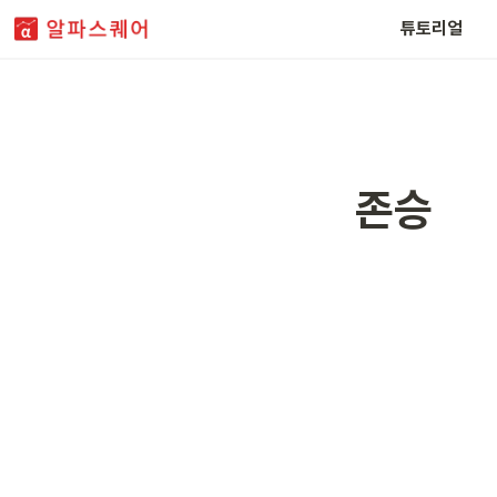
FAQ
튜토리얼
존승