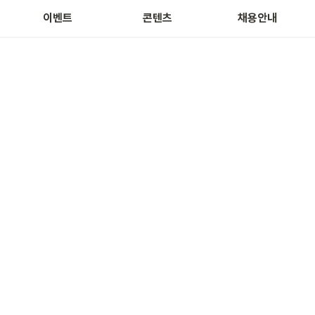
주식 테마 정보
근무환경
이벤트
콘텐츠
채용안내