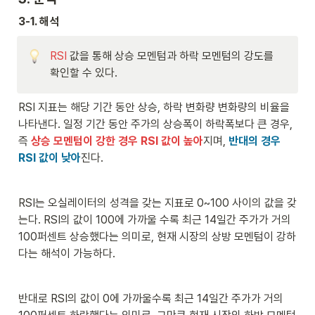
D
N
\
D
1
}
}
c
_
3-1. 해석
0
{
d
2
0
N
ot
+
}
RSI
 값을 통해 상승 모멘텀과 하락 모멘텀의 강도를 
s
\
+
c
확인할 수 있다.
U
d
_
ot
RSI 지표는 해당 기간 동안 상승, 하락 변화량 변화량의 비율을 
N
s
나타낸다. 일정 기간 동안 주가의 상승폭이 하락폭보다 큰 경우, 
}
+
{
D
즉 
상승 모멘텀이 강한 경우 RSI 값이 높아
지며, 
반대의 경우 
N
_
RSI 값이 낮아
진다.
}
N
}
{
RSI는 오실레이터의 성격을 갖는 지표로 0~100 사이의 값을 갖
N
}
는다. RSI의 값이 100에 가까울 수록 최근 14일간 주가가 거의 
100퍼센트 상승했다는 의미로, 현재 시장의 상방 모멘텀이 강하
다는 해석이 가능하다. 
반대로 RSI의 값이 0에 가까울수록 최근 14일간 주가가 거의 