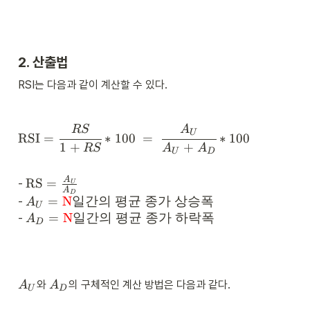
2. 산출법
RSI는 다음과 같이 계산할 수 있다.
\
RS
A
U
RSI
=
∗
100
=
∗
100
te
1
+
+
RS
A
A
x
U
D
t
{
\
A
RS
=
- 
U
R
A
te
D
A
=
N
일간의
평균
종가
상승폭
- 
A
S
x
U
_
A
=
N
일간의
평균
종가
하락폭
I
- 
A
t
D
U
_
}
{
=
D
=
R
\t
=
\
S
ex
\t
cf
}
t{
ex
A
A
r
와 
의 구체적인 계산 방법은 다음과 같다.
A
A
=
U
D
\t
t{
_
_
a
\
ex
\t
U
D