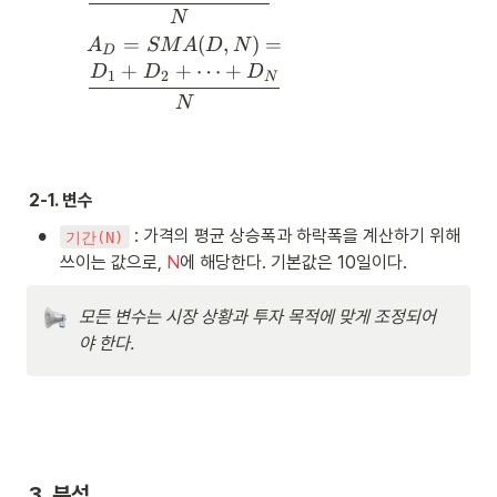
가
p
U
종
)
N
=
}, 
a
,
가
=
S
A
=
(
,
)
=
\s
A
SM
A
D
N
c
N
D
}, 
\
M
_
p
+
+
⋯
+
D
D
D
e 
)
1
2
\s
cf
N
A
D
ac
\
=
p
ra
N
(
=
e 
cf
\
ac
c
U
S
0)
r
cf
e 
{(
,
M
a
ra
0)
N
N
A
c
c
-
)
(
{
2-1. 변수
{(
1)
=
D
A
N
A
\
,
•
 : 가격의 평균 상승폭과 하락폭을 계산하기 위해 
기간(N)
_
-
_
cf
N
U
쓰이는 값으로, 
N
에 해당한다. 기본값은 10일이다.
1)
{
ra
)
}
A
U
c
=
{
_
_
{
\
모든 변수는 시장 상황과 투자 목적에 맞게 조정되어
A
{
{-
U
cf
야 한다.
_
D
1
_
ra
U
_
}
1
c
+
{-
} 
+
{
A
1
+ 
U
D
_
}
U
_
_
D
} 
}
2
1
}
+ 
{
+
+
3. 분석
*