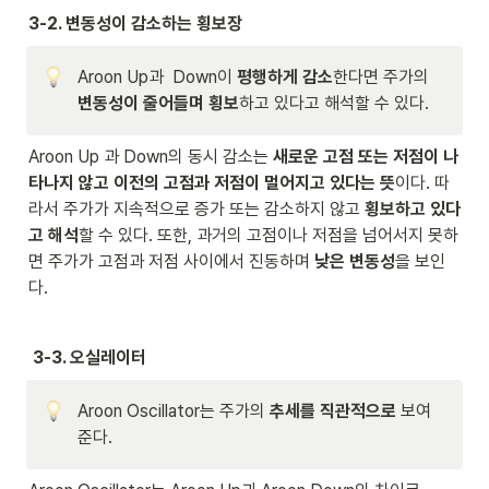
터
중 
3-2. 변동성이 감소하는 횡보장
의 
저
기
점
Aroon Up과  Down이 
평행하게 감소
한다면 주가의 
간
으
}
로
변동성이 줄어들며 횡보
하고 있다고 해석할 수 있다.
}
부
{
터
Aroon Up 과 Down의 동시 감소는 
새로운 고점 또는 저점이 나
\t
의 
ex
기
타나지 않고 이전의 고점과 저점이 멀어지고 있다는 뜻
이다. 따
tc
간
라서 주가가 지속적으로 증가 또는 감소하지 않고 
횡보하고 있다
ol
}
고 해석
할 수 있다. 또한, 과거의 고점이나 저점을 넘어서지 못하
or
}
면 주가가 고점과 저점 사이에서 진동하며 
낮은 변동성
을 보인
{r
{
ed
\t
다.
}
ex
{
tc
\t
ol
 3-3. 오실레이터
ex
or
t{
{r
N
ed
Aroon Oscillator는 주가의
 추세를 직관적으로
 보여
}
}
준다.
}
{
}
\t