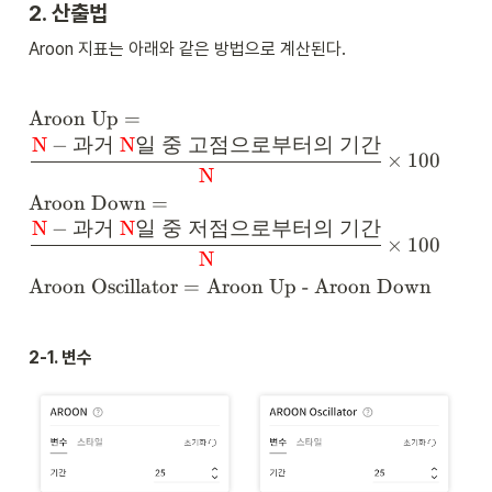
2. 산출법
Aroon 지표는 아래와 같은 방법으로 계산된다.
\t
Aroon Up
=
ex
N
−
과거
N
일
중
고점으로부터의
기간
t{
×
100
N
A
ro
\t
Aroon Down
=
o
ex
N
−
과거
N
일
중
저점으로부터의
기간
n 
t{
×
100
N
U
A
p
ro
\
Aroon Oscillator
=
Aroon Up - Aroon Down
} 
o
te
= 
n 
x
\c
D
t
2-1. 변수
fr
o
{
ac
w
A
{
n
r
\t
} 
o
ex
= 
o
tc
\c
n 