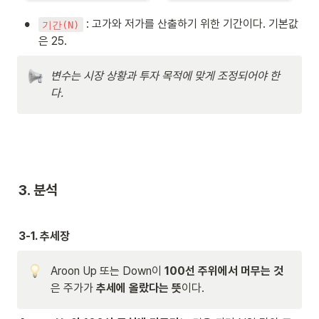
ol
fr
O
or
ac
sc
•
 : 고가와 저가를 산출하기 위한 기간이다. 기본값
기간(N)
{r
{
ill
ed
\t
a
은 25.
}
ex
t
{
tc
o
변수는 시장 상황과 투자 목적에 맞게 조정되어야 한
\t
ol
r
다.
ex
or
} 
t{
{r
= 
N
ed
\
}
}
te
} 
{
x
- 
\t
t
\t
ex
{
3. 분석
ex
t{
A
t{
N
r
과
}
o
거
} 
o
3-1. 추세장
}
- 
n 
\s
\t
U
p
ex
p 
Aroon Up 또는 Down이 
100선 주위에서 머무는 것
ac
t{
- 
은 주가가 
추세에 올랐다는 뜻
이다.
e\
과
A
te
거
r