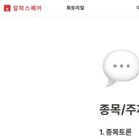
FAQ
튜토리얼
종목/주
1. 종목토론