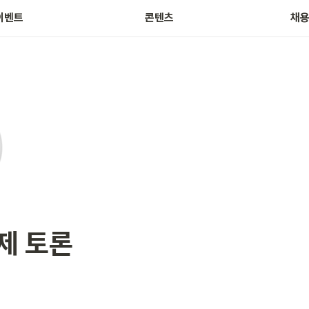
주식 테마 정보
근
이벤트
콘텐츠
채
제 토론