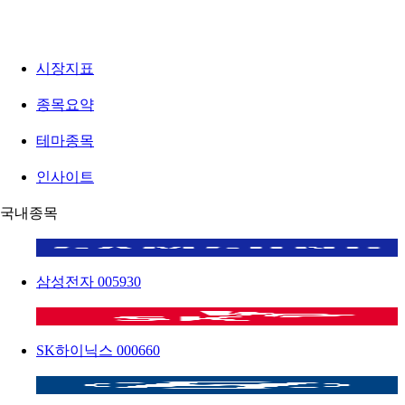
시장지표
종목요약
테마종목
인사이트
국내종목
삼성전자
005930
SK하이닉스
000660