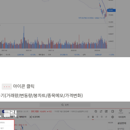
 
 아이콘 클릭
···
기(거래량/변동량/봉차트/종목메모/가격변화)