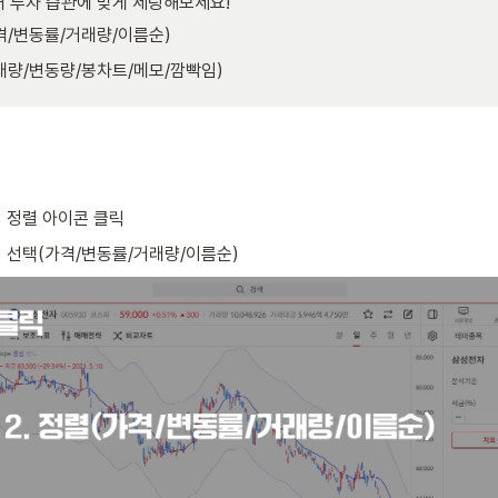
 투자 습관에 맞게 세팅해보세요!
격/변동률/거래량/이름순)
래량/변동량/봉차트/메모/깜빡임)
 정렬 아이콘 클릭
 선택(가격/변동률/거래량/이름순)