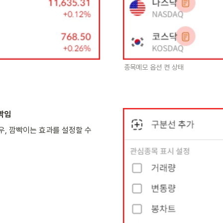
종목메모 옵션 켠 상태
깜빡임
우, 깜빡이는 효과를 설정할 수 