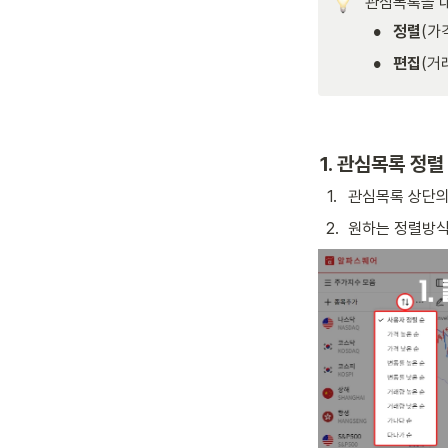
관심목록을 내
•
정렬
(가
•
편집
(거
1. 관심목록 정렬
1
.
관심목록 상단의
2
.
원하는 정렬방식