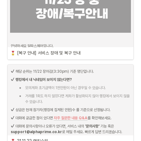
안녕하세요 알파스퀘어입니다.
[복구 안내] 서비스 장애 및 복구 안내
오전에 서버 오류로 인해 알파스퀘어 서비스 전반에 걸쳐서 장애가 발생하였습니다. 
즉각적인 해결이 어려워 점검 상태로 전환하였으며 현 시간 부로 복구를 완료하였습니
 해당 순위는 11/22 장마감(3:30pm) 기준 명단입니다.
다.
랭킹에서 내 닉네임이 보이지 않는다면?
시스템 점검을 통해 해당 문제의 원인을 찾았으며 해당 부분을 빠른 시일내에 해결할 
•
예정입니다. 이번 개편을 통해 보다 쾌적하고 안정적인 알파스퀘어 서비스를 제공할 
모의계좌 초기금액이 1천만원이 아닌 경우일 수 있습니다.
수 있도록 하겠습니다.
•
거래를 1회도 하지 않았다면 계좌가 활성화되지 않아 랭킹에서 보이지 않을 
이용 중에 큰 불편을 드려 진심으로 사과 드리며 앞으로 보다 나은 서비스를 제공할 수 
수 있습니다.
있도록 최선을 다하겠습니다.
 상금은 현재 참가자(랭킹에 집계된 인원)수 를 기준으로 선정됩니다.
 대회에 궁금한 점이 있다면 
자주 질문한 내용 Q&A
를 확인해보세요.
 대회에 문의사항이나 오류가 있다면, 서비스 내의 
'문의사항'
 기능 혹은 
support@alphaprime.co.kr
로 메일 주세요. 빠르게 답변 드리겠습니다.