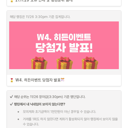
21.11.29 오류 안내 및 랭킹순위 공개
11월 29일 오전 기준 일부 종목에서 수정주가가 잘못 반영되는 문제가 발생 하였으며 
이로 인해, 투자 수익률 및 현황이 잘못 반영되었습니다. 불가피하게 당일 모의투자 거
해당 랭킹은 11/26 3:30pm 기준 집계입니다.
래는 정지가 되었으며, 오늘 체결된 거래 내역은 초기화 처리 될 예정입니다.

이로 인해, 
11월 29일(월), 장 시작에 보유하고 있던 종목들을 내일 오전(11월 30
일), 모의계좌에서 확인할 수 있게 됩니다.
  주린이게임 랭킹 및 수익률 역시 해당 보유 
종목을 기준으로 초기화됩니다. 
대회 마감 기한은 1일 연장된 12월 1일까지 진행될 
예정
입니다.
이용 중에 큰 불편을 드려 진심으로 죄송합니다. 

내년도 모의투자 정식버전 출시에서는 이러한 사항을 보완하여 보다 나은 서비스를 제
공할 수 있도록 최선을 다하겠습니다.
W4. 히든이벤트 당첨자 발표
•
거래상 (3명) 
- 맥스파이시 상하이버거 세트
11/22(월)~11/26(금) 일주일 간, 거래대금(매수/매도 포함)이 가장 많은 3명
 해당 순위는 11/26 장마감(3:30pm) 기준 명단입니다.
에게 증정하는 상
랭킹에서 내 닉네임이 보이지 않는다면?
•
평균상 (1명) 
- 
스타벅스 달콤한 디저트 세트
•
모의계좌 초기금액이 1천만원이 아닌 경우일 수 있습니다.
11/26(금) 기준, 수익률 랭킹순위가 중간인 1명에게 증정하는 상
•
거래를 1회도 하지 않았다면 계좌가 활성화되지 않아 랭킹에서 보이지 않을 
수 있습니다.