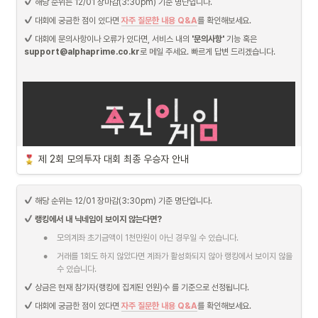
 해당 순위는 12/01 장마감(3:30pm) 기준 명단입니다.
사전에 공지드린 바와 같이, 이번 모의투자 대회 중 시스템 장애에 대한 보상을 작게나
 대회에 궁금한 점이 있다면 
자주 질문한 내용 Q&A
를 확인해보세요.
마 진행하고자 합니다. 해당 보상은 주린이게임에 참여하여 12/1 기준 순위랭킹에서 
닉네임이 검색되는 유저 여러분들을 대상으로 지급할 예정입니다. 불가피하게 기프티
 대회에 문의사항이나 오류가 있다면, 서비스 내의 
'문의사항'
 기능 혹은 
콘 발송을 위해 개인정보 제 3자 제공 동의와 개인정보를 받고자 신청서 작성을 요청 
support@alphaprime.co.kr
로 메일 주세요. 빠르게 답변 드리겠습니다.
드리는 점, 양해 부탁드립니다.

다시 한 번 불편함을 겪으신 부분에 대해 진심으로 사과 드립니다.

감사합니다.
알파스퀘어 팀 드림.
제 2회 모의투자 대회 최종 우승자 안내
 해당 순위는 12/01 장마감(3:30pm) 기준 명단입니다.
랭킹에서 내 닉네임이 보이지 않는다면?
•
모의계좌 초기금액이 1천만원이 아닌 경우일 수 있습니다.
•
거래를 1회도 하지 않았다면 계좌가 활성화되지 않아 랭킹에서 보이지 않을 
수 있습니다.
 상금은 현재 참가자(랭킹에 집계된 인원)수 를 기준으로 선정됩니다.
 대회에 궁금한 점이 있다면 
자주 질문한 내용 Q&A
를 확인해보세요.