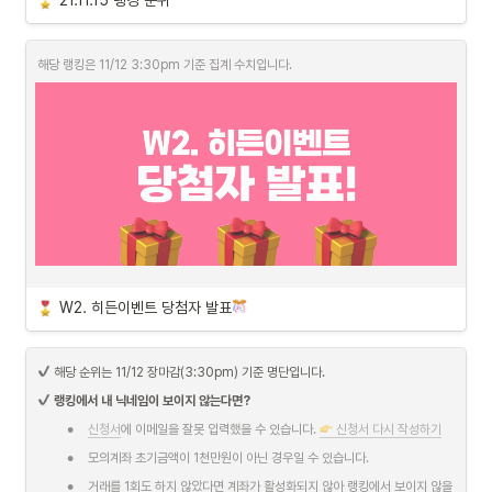
21.11.15 랭킹 순위
해당 랭킹은 11/12 3:30pm 기준 집계 수치입니다.
W2. 히든이벤트 당첨자 발표
•
거래상 (3명) 
- 배스킨라빈스 파인트 아이스크림
11/8(월)~11/12(금) 일주일 간, 거래대금(매수/매도 포함)이 가장 많은 3명에
 해당 순위는 11/12 장마감(3:30pm) 기준 명단입니다.
게 증정하는 상
랭킹에서 내 닉네임이 보이지 않는다면?
•
평균상 (3명) 
- 
스타벅스 달콤한 디저트 세트
•
신청서
에 이메일을 잘못 입력했을 수 있습니다. 
 신청서 다시 작성하기
11/12(금) 기준, 수익률 랭킹순위가 중간인 3명에게 증정하는 상
•
모의계좌 초기금액이 1천만원이 아닌 경우일 수 있습니다.
•
럭키상 (1명) 
- 교촌치킨 허니콤보퐁듀치즈볼세트
•
11/12(금) 기준, 수익률 랭킹순위가 7위인 사람에게 증정하는 상
거래를 1회도 하지 않았다면 계좌가 활성화되지 않아 랭킹에서 보이지 않을 