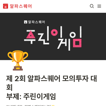
🏆
제 2회 알파스퀘어 모의투자 대
회

부제: 주린이게임