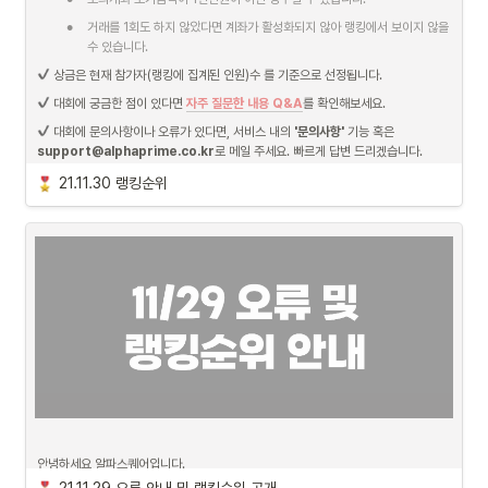
가 일부 반영이 되지 않아 수익률이 왜곡되는 현상이 발생하였고 장중 부분 복구가 기
•
술적으로 불가능해 불가피하게 당일 거래 내역 초기화 후 다음 날 서비스에 반영되도
거래를 1회도 하지 않았다면 계좌가 활성화되지 않아 랭킹에서 보이지 않을 
록 진행하였습니다.
수 있습니다.
이 복구 데이터가 서비스 반영되는 과정에서 추가적인 문제가 발생해 
당일(11/30) 
 상금은 현재 참가자(랭킹에 집계된 인원)수 를 기준으로 선정됩니다.
오전 11시까지 모든 사용자에 대해서 주문 체결 및 취소, 오후 2시까지 주문 취소 기
 대회에 궁금한 점이 있다면 
자주 질문한 내용 Q&A
를 확인해보세요.
능에 대해 장애가 발생하였습니다.
 해당 시간 이후에는 모든 시스템이 정상으로 복구
 대회에 문의사항이나 오류가 있다면, 서비스 내의 
'문의사항'
 기능 혹은 
되었습니다.
support@alphaprime.co.kr
로 메일 주세요. 빠르게 답변 드리겠습니다.
21.11.30 랭킹순위
안녕하세요 알파스퀘어입니다.