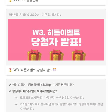
21.11.22 랭킹순위
해당 랭킹은 11/19 3:30pm 기준 집계입니다.
W3. 히든이벤트 당첨자 발표
•
인기상 (3명) 
-
11/15(월)~11/19(금) 3:30pm 장마감 기준, 알파스퀘어 커뮤니티에 좋아요
를 가장 많이 받은 TOP3 글 작성자에게 증정하는 상
 해당 순위는 11/19 장마감(3:30pm) 기준 명단입니다.
•
럭키상 (1명) 
- 교촌치킨 허니콤보퐁듀치즈볼세트
11/19(금) 기준, 수익률 랭킹순위가 7위인 사람에게 증정하는 상
랭킹에서 내 닉네임이 보이지 않는다면?
•
•
더블럭키상 (1명) 
- 이디야커피 디지털상품권
모의계좌 초기금액이 1천만원이 아닌 경우일 수 있습니다.
11/19(금) 기준, 수익률 랭킹순위가 77위인 사람에게 증정하는 상
•
거래를 1회도 하지 않았다면 계좌가 활성화되지 않아 랭킹에서 보이지 않을 
•
평균상 (3명)
수 있습니다.