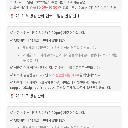
11/18(목), 내일은 2022학년도 수능 시험이 치뤄지는 날입니다.

장 오픈 시간에 변동
(10:00~16:30)
이 있으니 해당 정보 잘 챙기셔서 투자에 차질 
알파스퀘어 드림.
없으시길 바라겠습니다.
21.11.18 랭킹 순위 업로드 일정 변경 안내
수험생 여러분 모두 원하시는 결과 얻으실 수 있도록 응원하겠습니다.

그동안 고생많으셨습니다:)
또한, 11/18(목) 데일리 랭킹은 장 마감시간 역시 변동이 있으므로 6시에 공개됩니
 해당 순위는 11/17 장마감(3:30pm) 기준 명단입니다.
다.
랭킹에서 내 닉네임이 보이지 않는다면?
•
모의계좌 초기금액이 1천만원이 아닌 경우일 수 있습니다.
•
거래를 1회도 하지 않았다면 계좌가 활성화되지 않아 랭킹에서 보이지 않을 
수 있습니다.
 상금은 현재 참가자(랭킹에 집계된 인원)수 를 기준으로 선정됩니다.
 대회에 궁금한 점이 있다면 
자주 질문한 내용 Q&A
를 확인해보세요.
 대회에 문의사항이나 오류가 있다면, 서비스 내의 
'문의사항'
 기능 혹은 
support@alphaprime.co.kr
로 메일 주세요. 빠르게 답변 드리겠습니다.
21.11.17 랭킹 순위
 해당 순위는 11/16 장마감(3:30pm) 기준 명단입니다.
랭킹에서 내 닉네임이 보이지 않는다면?
•
모의계좌 초기금액이 1천만원이 아닌 경우일 수 있습니다.